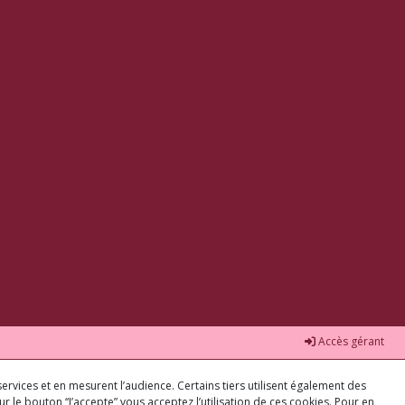
Accès gérant
ervices et en mesurent l’audience. Certains tiers utilisent également des
r le bouton “J’accepte” vous acceptez l’utilisation de ces cookies. Pour en