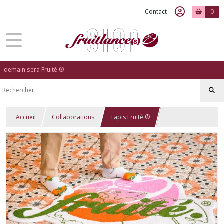
Contact
0
demain sera Fruité.®
Accueil
Collaborations
Tapis Fruité.®