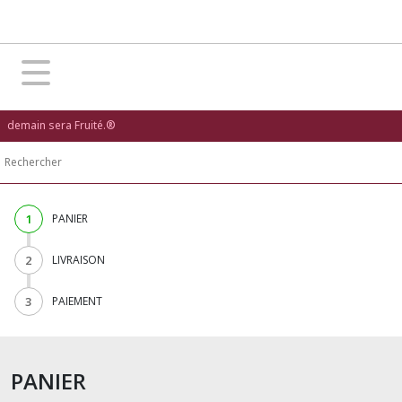
demain sera Fruité.®
1
PANIER
2
LIVRAISON
3
PAIEMENT
PANIER