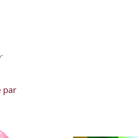
r"
é par