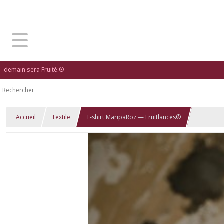
demain sera Fruité.®
Accueil
Textile
T-shirt MaripaRoz — Fruitlances®