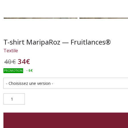
T-shirt MaripaRoz — Fruitlances®
Textile
34
€
40
€
-
6
€
PROMOTION